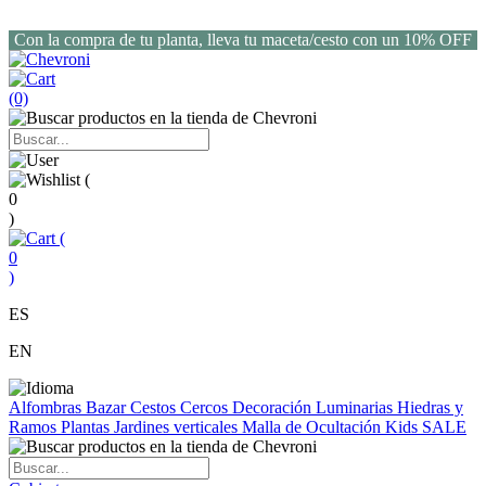
Con la compra de tu planta, lleva tu maceta/cesto con un 10% OFF
(0)
(
0
)
(
0
)
ES
EN
Alfombras
Bazar
Cestos
Cercos
Decoración
Luminarias
Hiedras y
Ramos
Plantas
Jardines verticales
Malla de Ocultación
Kids
SALE