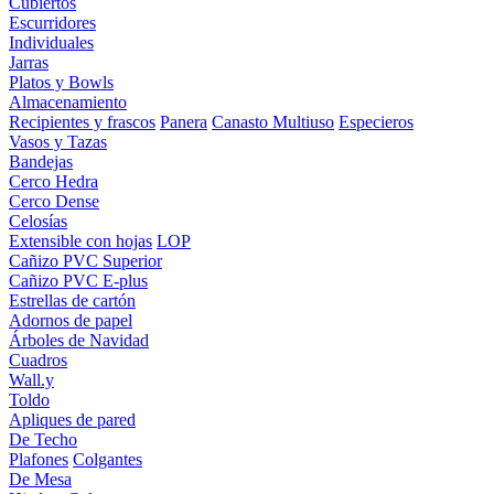
Cubiertos
Escurridores
Individuales
Jarras
Platos y Bowls
Almacenamiento
Recipientes y frascos
Panera
Canasto Multiuso
Especieros
Vasos y Tazas
Bandejas
Cerco Hedra
Cerco Dense
Celosías
Extensible con hojas
LOP
Cañizo PVC Superior
Cañizo PVC E-plus
Estrellas de cartón
Adornos de papel
Árboles de Navidad
Cuadros
Wall.y
Toldo
Apliques de pared
De Techo
Plafones
Colgantes
De Mesa