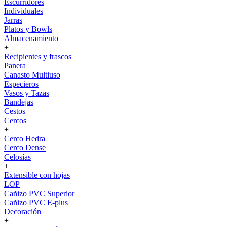
Escurridores
Individuales
Jarras
Platos y Bowls
Almacenamiento
+
Recipientes y frascos
Panera
Canasto Multiuso
Especieros
Vasos y Tazas
Bandejas
Cestos
Cercos
+
Cerco Hedra
Cerco Dense
Celosías
+
Extensible con hojas
LOP
Cañizo PVC Superior
Cañizo PVC E-plus
Decoración
+