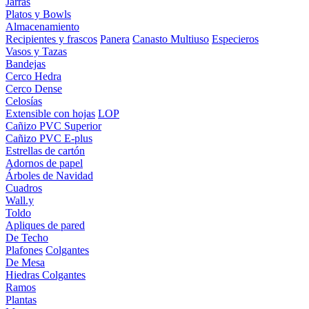
Jarras
Platos y Bowls
Almacenamiento
Recipientes y frascos
Panera
Canasto Multiuso
Especieros
Vasos y Tazas
Bandejas
Cerco Hedra
Cerco Dense
Celosías
Extensible con hojas
LOP
Cañizo PVC Superior
Cañizo PVC E-plus
Estrellas de cartón
Adornos de papel
Árboles de Navidad
Cuadros
Wall.y
Toldo
Apliques de pared
De Techo
Plafones
Colgantes
De Mesa
Hiedras Colgantes
Ramos
Plantas