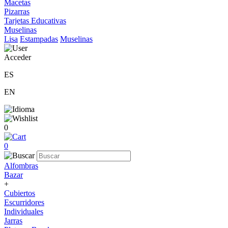
Macetas
Pizarras
Tarjetas Educativas
Muselinas
Lisa
Estampadas
Muselinas
Acceder
ES
EN
0
0
Alfombras
Bazar
+
Cubiertos
Escurridores
Individuales
Jarras