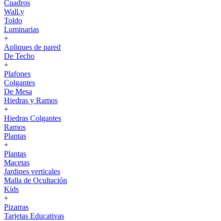
Cuadros
Wall.y
Toldo
Luminarias
+
Apliques de pared
De Techo
+
Plafones
Colgantes
De Mesa
Hiedras y Ramos
+
Hiedras Colgantes
Ramos
Plantas
+
Plantas
Macetas
Jardines verticales
Malla de Ocultación
Kids
+
Pizarras
Tarjetas Educativas