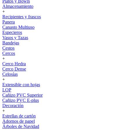
Platos y Bowls
Almacenamiento
+
Recipientes y frascos
Panera
Canasto Multiuso
Especieros
Vasos y Tazas
Bandejas
Cestos
Cercos
+
Cerco Hedra
Cerco Dense
Celosías
+
Extensible con hojas
LOP
Cañizo PVC Superior
Cañizo PVC E-plus
Decoración
+
Estrellas de cartón
Adornos de papel
Árboles de Navidad