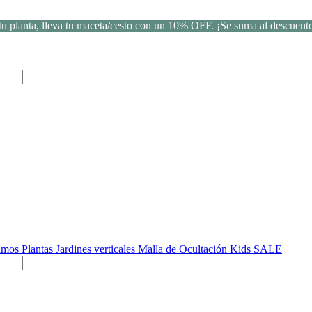
u planta, lleva tu maceta/cesto con un 10% OFF. ¡Se suma al descuento
Ramos
Plantas
Jardines verticales
Malla de Ocultación
Kids
SALE