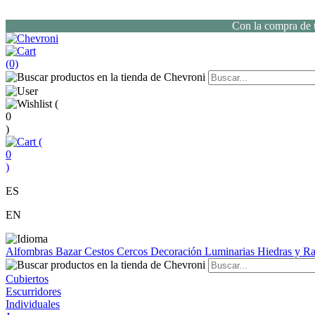
Con la compra de t
(0)
(
0
)
(
0
)
ES
EN
Alfombras
Bazar
Cestos
Cercos
Decoración
Luminarias
Hiedras y 
Cubiertos
Escurridores
Individuales