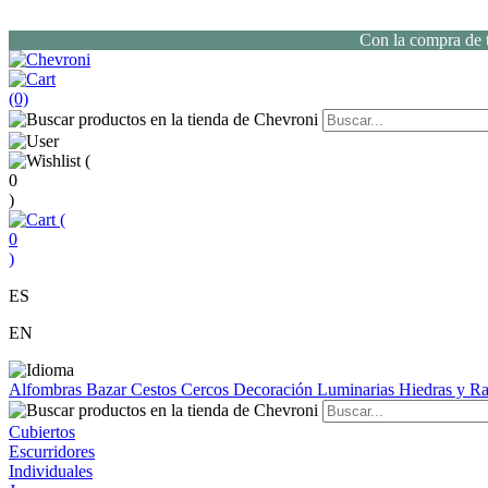
Con la compra de t
(0)
(
0
)
(
0
)
ES
EN
Alfombras
Bazar
Cestos
Cercos
Decoración
Luminarias
Hiedras y 
Cubiertos
Escurridores
Individuales