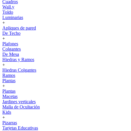
Cuadros
Wall.y
Toldo
Luminarias
+
Apliques de pared
De Techo
+
Plafones
Colgantes
De Mesa
Hiedras y Ramos
+
Hiedras Colgantes
Ramos
Plantas
+
Plantas
Macetas
Jardines verticales
Malla de Ocultación
Kids
+
Pizarras
Tarjetas Educativas