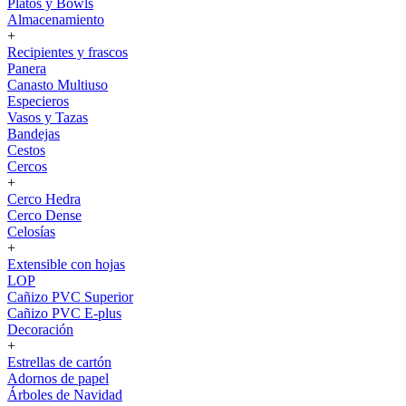
Platos y Bowls
Almacenamiento
+
Recipientes y frascos
Panera
Canasto Multiuso
Especieros
Vasos y Tazas
Bandejas
Cestos
Cercos
+
Cerco Hedra
Cerco Dense
Celosías
+
Extensible con hojas
LOP
Cañizo PVC Superior
Cañizo PVC E-plus
Decoración
+
Estrellas de cartón
Adornos de papel
Árboles de Navidad