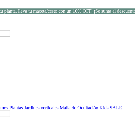
u planta, lleva tu maceta/cesto con un 10% OFF. ¡Se suma al descuento
Ramos
Plantas
Jardines verticales
Malla de Ocultación
Kids
SALE