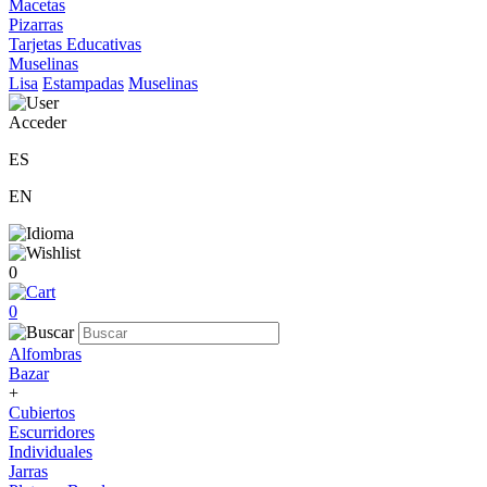
Macetas
Pizarras
Tarjetas Educativas
Muselinas
Lisa
Estampadas
Muselinas
Acceder
ES
EN
0
0
Alfombras
Bazar
+
Cubiertos
Escurridores
Individuales
Jarras