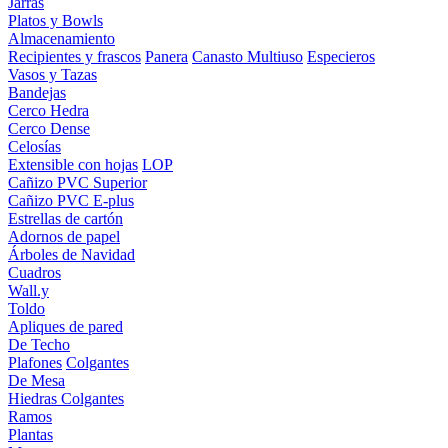
Jarras
Platos y Bowls
Almacenamiento
Recipientes y frascos
Panera
Canasto Multiuso
Especieros
Vasos y Tazas
Bandejas
Cerco Hedra
Cerco Dense
Celosías
Extensible con hojas
LOP
Cañizo PVC Superior
Cañizo PVC E-plus
Estrellas de cartón
Adornos de papel
Árboles de Navidad
Cuadros
Wall.y
Toldo
Apliques de pared
De Techo
Plafones
Colgantes
De Mesa
Hiedras Colgantes
Ramos
Plantas