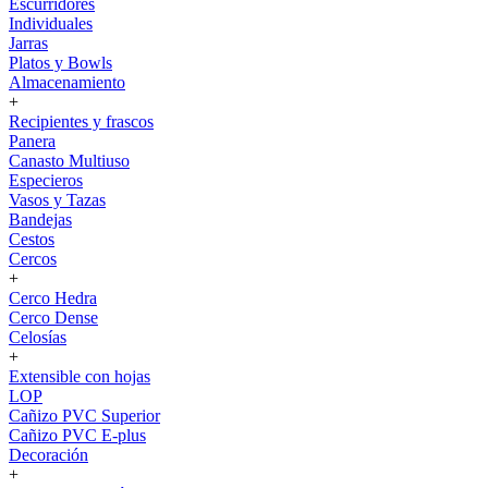
Escurridores
Individuales
Jarras
Platos y Bowls
Almacenamiento
+
Recipientes y frascos
Panera
Canasto Multiuso
Especieros
Vasos y Tazas
Bandejas
Cestos
Cercos
+
Cerco Hedra
Cerco Dense
Celosías
+
Extensible con hojas
LOP
Cañizo PVC Superior
Cañizo PVC E-plus
Decoración
+