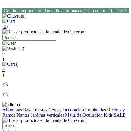
Con la compra de tu planta, lleva tu maceta/cesto con un 10% OFF
(0)
(
0
)
(
0
)
ES
EN
Alfombras
Bazar
Cestos
Cercos
Decoración
Luminarias
Hiedras y
Ramos
Plantas
Jardines verticales
Malla de Ocultación
Kids
SALE