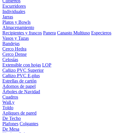
Cubiertos
Escurridores
Individuales
Jarras
Platos y Bowls
Almacenamiento
Recipientes y frascos
Panera
Canasto Multiuso
Especieros
Vasos y Tazas
Bandejas
Cerco Hedra
Cerco Dense
Celosías
Extensible con hojas
LOP
Cañizo PVC Superior
Cañizo PVC E-plus
Estrellas de cartón
Adornos de papel
Árboles de Navidad
Cuadros
Wall.y
Toldo
Apliques de pared
De Techo
Plafones
Colgantes
De Mesa