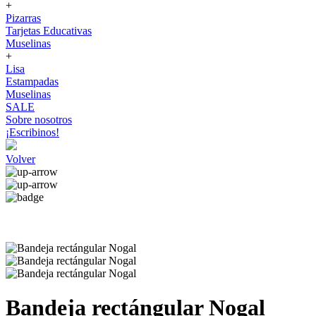
+
Pizarras
Tarjetas Educativas
Muselinas
+
Lisa
Estampadas
Muselinas
SALE
Sobre nosotros
¡Escribinos!
Volver
Bandeja rectángular Nogal