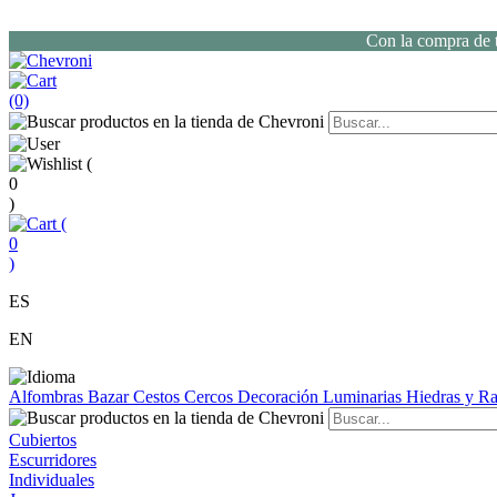
Con la compra de t
(0)
(
0
)
(
0
)
ES
EN
Alfombras
Bazar
Cestos
Cercos
Decoración
Luminarias
Hiedras y 
Cubiertos
Escurridores
Individuales