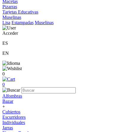
Macetas
Pizarras
Tarjetas Educativas
Muselinas
Lisa
Estampadas
Muselinas
Acceder
ES
EN
0
0
Alfombras
Bazar
+
Cubiertos
Escurridores
Individuales
Jarras