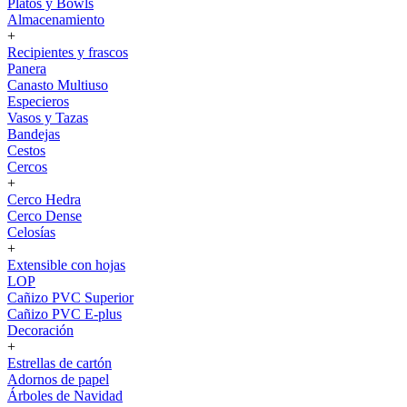
Platos y Bowls
Almacenamiento
+
Recipientes y frascos
Panera
Canasto Multiuso
Especieros
Vasos y Tazas
Bandejas
Cestos
Cercos
+
Cerco Hedra
Cerco Dense
Celosías
+
Extensible con hojas
LOP
Cañizo PVC Superior
Cañizo PVC E-plus
Decoración
+
Estrellas de cartón
Adornos de papel
Árboles de Navidad