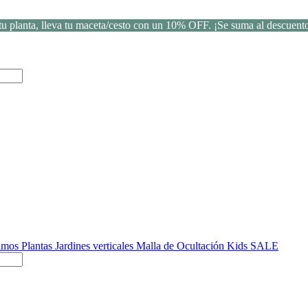
u planta, lleva tu maceta/cesto con un 10% OFF. ¡Se suma al descuento
Ramos
Plantas
Jardines verticales
Malla de Ocultación
Kids
SALE