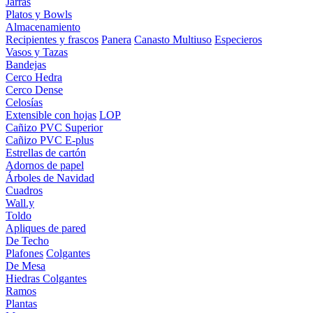
Jarras
Platos y Bowls
Almacenamiento
Recipientes y frascos
Panera
Canasto Multiuso
Especieros
Vasos y Tazas
Bandejas
Cerco Hedra
Cerco Dense
Celosías
Extensible con hojas
LOP
Cañizo PVC Superior
Cañizo PVC E-plus
Estrellas de cartón
Adornos de papel
Árboles de Navidad
Cuadros
Wall.y
Toldo
Apliques de pared
De Techo
Plafones
Colgantes
De Mesa
Hiedras Colgantes
Ramos
Plantas