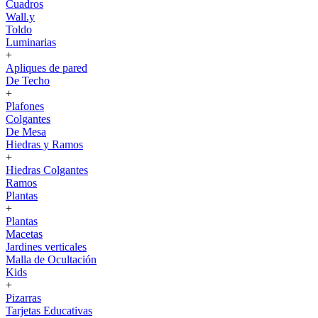
Cuadros
Wall.y
Toldo
Luminarias
+
Apliques de pared
De Techo
+
Plafones
Colgantes
De Mesa
Hiedras y Ramos
+
Hiedras Colgantes
Ramos
Plantas
+
Plantas
Macetas
Jardines verticales
Malla de Ocultación
Kids
+
Pizarras
Tarjetas Educativas