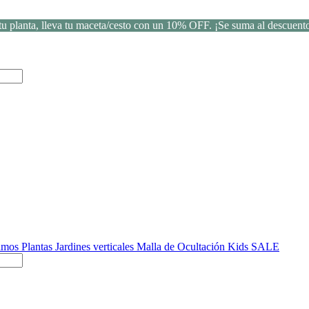
u planta, lleva tu maceta/cesto con un 10% OFF. ¡Se suma al descuento
Ramos
Plantas
Jardines verticales
Malla de Ocultación
Kids
SALE