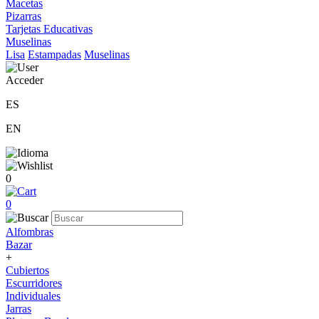
Macetas
Pizarras
Tarjetas Educativas
Muselinas
Lisa
Estampadas
Muselinas
Acceder
ES
EN
0
0
Alfombras
Bazar
+
Cubiertos
Escurridores
Individuales
Jarras