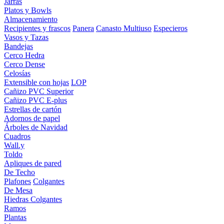
Jarras
Platos y Bowls
Almacenamiento
Recipientes y frascos
Panera
Canasto Multiuso
Especieros
Vasos y Tazas
Bandejas
Cerco Hedra
Cerco Dense
Celosías
Extensible con hojas
LOP
Cañizo PVC Superior
Cañizo PVC E-plus
Estrellas de cartón
Adornos de papel
Árboles de Navidad
Cuadros
Wall.y
Toldo
Apliques de pared
De Techo
Plafones
Colgantes
De Mesa
Hiedras Colgantes
Ramos
Plantas