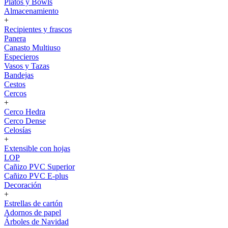
Platos y Bowls
Almacenamiento
+
Recipientes y frascos
Panera
Canasto Multiuso
Especieros
Vasos y Tazas
Bandejas
Cestos
Cercos
+
Cerco Hedra
Cerco Dense
Celosías
+
Extensible con hojas
LOP
Cañizo PVC Superior
Cañizo PVC E-plus
Decoración
+
Estrellas de cartón
Adornos de papel
Árboles de Navidad