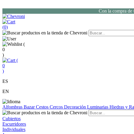
Con la compra de t
(0)
(
0
)
(
0
)
ES
EN
Alfombras
Bazar
Cestos
Cercos
Decoración
Luminarias
Hiedras y 
Cubiertos
Escurridores
Individuales