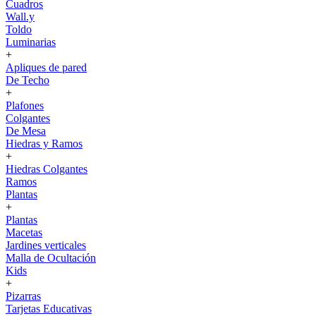
Cuadros
Wall.y
Toldo
Luminarias
+
Apliques de pared
De Techo
+
Plafones
Colgantes
De Mesa
Hiedras y Ramos
+
Hiedras Colgantes
Ramos
Plantas
+
Plantas
Macetas
Jardines verticales
Malla de Ocultación
Kids
+
Pizarras
Tarjetas Educativas