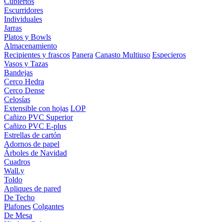
Cubiertos
Escurridores
Individuales
Jarras
Platos y Bowls
Almacenamiento
Recipientes y frascos
Panera
Canasto Multiuso
Especieros
Vasos y Tazas
Bandejas
Cerco Hedra
Cerco Dense
Celosías
Extensible con hojas
LOP
Cañizo PVC Superior
Cañizo PVC E-plus
Estrellas de cartón
Adornos de papel
Árboles de Navidad
Cuadros
Wall.y
Toldo
Apliques de pared
De Techo
Plafones
Colgantes
De Mesa