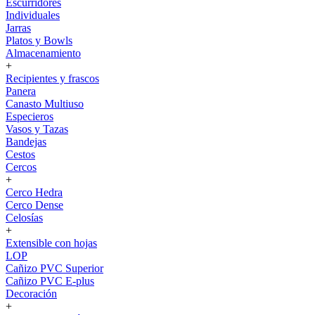
Escurridores
Individuales
Jarras
Platos y Bowls
Almacenamiento
+
Recipientes y frascos
Panera
Canasto Multiuso
Especieros
Vasos y Tazas
Bandejas
Cestos
Cercos
+
Cerco Hedra
Cerco Dense
Celosías
+
Extensible con hojas
LOP
Cañizo PVC Superior
Cañizo PVC E-plus
Decoración
+