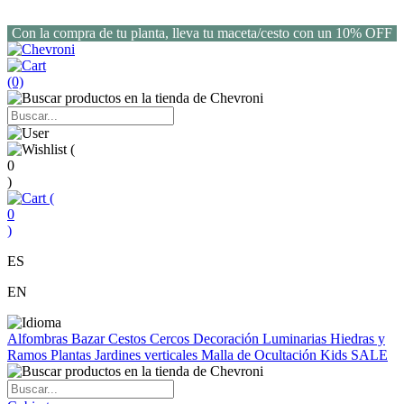
Con la compra de tu planta, lleva tu maceta/cesto con un 10% OFF
(0)
(
0
)
(
0
)
ES
EN
Alfombras
Bazar
Cestos
Cercos
Decoración
Luminarias
Hiedras y
Ramos
Plantas
Jardines verticales
Malla de Ocultación
Kids
SALE