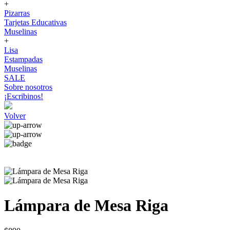
+
Pizarras
Tarjetas Educativas
Muselinas
+
Lisa
Estampadas
Muselinas
SALE
Sobre nosotros
¡Escribinos!
Volver
Lámpara de Mesa Riga