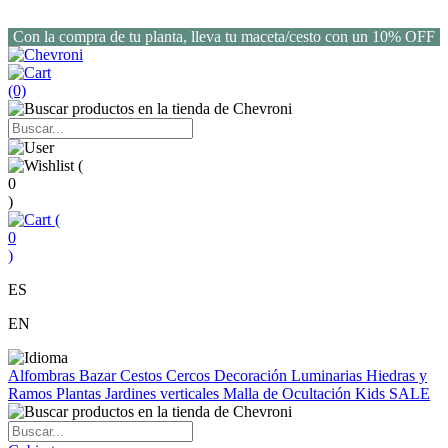
Con la compra de tu planta, lleva tu maceta/cesto con un 10% OFF
(0)
(
0
)
(
0
)
ES
EN
Alfombras
Bazar
Cestos
Cercos
Decoración
Luminarias
Hiedras y
Ramos
Plantas
Jardines verticales
Malla de Ocultación
Kids
SALE