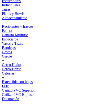
Escurridores
Individuales
Jarras
Platos y Bowls
Almacenamiento
+
Recipientes y frascos
Panera
Canasto Multiuso
Especieros
Vasos y Tazas
Bandejas
Cestos
Cercos
+
Cerco Hedra
Cerco Dense
Celosías
+
Extensible con hojas
LOP
Cañizo PVC Superior
Cañizo PVC E-plus
Decoración
+