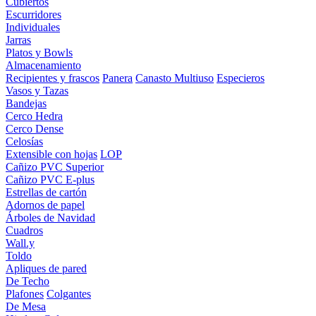
Cubiertos
Escurridores
Individuales
Jarras
Platos y Bowls
Almacenamiento
Recipientes y frascos
Panera
Canasto Multiuso
Especieros
Vasos y Tazas
Bandejas
Cerco Hedra
Cerco Dense
Celosías
Extensible con hojas
LOP
Cañizo PVC Superior
Cañizo PVC E-plus
Estrellas de cartón
Adornos de papel
Árboles de Navidad
Cuadros
Wall.y
Toldo
Apliques de pared
De Techo
Plafones
Colgantes
De Mesa