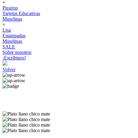
+
Pizarras
Tarjetas Educativas
Muselinas
+
Lisa
Estampadas
Muselinas
SALE
Sobre nosotros
¡Escribinos!
Volver