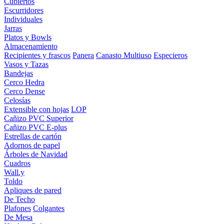
Cubiertos
Escurridores
Individuales
Jarras
Platos y Bowls
Almacenamiento
Recipientes y frascos
Panera
Canasto Multiuso
Especieros
Vasos y Tazas
Bandejas
Cerco Hedra
Cerco Dense
Celosías
Extensible con hojas
LOP
Cañizo PVC Superior
Cañizo PVC E-plus
Estrellas de cartón
Adornos de papel
Árboles de Navidad
Cuadros
Wall.y
Toldo
Apliques de pared
De Techo
Plafones
Colgantes
De Mesa