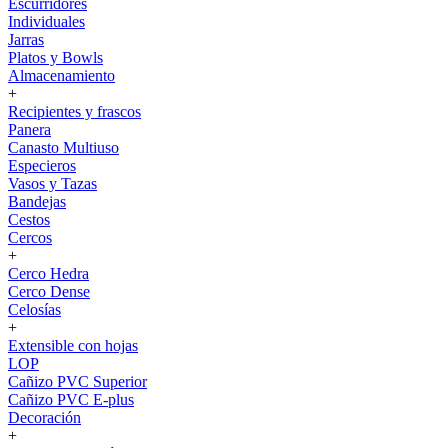
Escurridores
Individuales
Jarras
Platos y Bowls
Almacenamiento
+
Recipientes y frascos
Panera
Canasto Multiuso
Especieros
Vasos y Tazas
Bandejas
Cestos
Cercos
+
Cerco Hedra
Cerco Dense
Celosías
+
Extensible con hojas
LOP
Cañizo PVC Superior
Cañizo PVC E-plus
Decoración
+