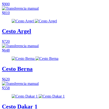
$900
$810
Cesto Argel
$720
$648
Cesto Berna
$620
$558
Cesto Dakar 1