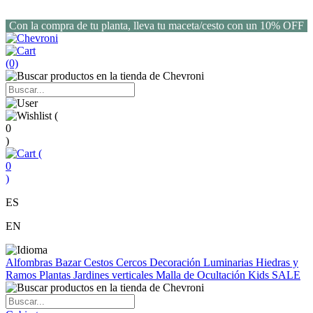
Con la compra de tu planta, lleva tu maceta/cesto con un 10% OFF
(0)
(
0
)
(
0
)
ES
EN
Alfombras
Bazar
Cestos
Cercos
Decoración
Luminarias
Hiedras y
Ramos
Plantas
Jardines verticales
Malla de Ocultación
Kids
SALE