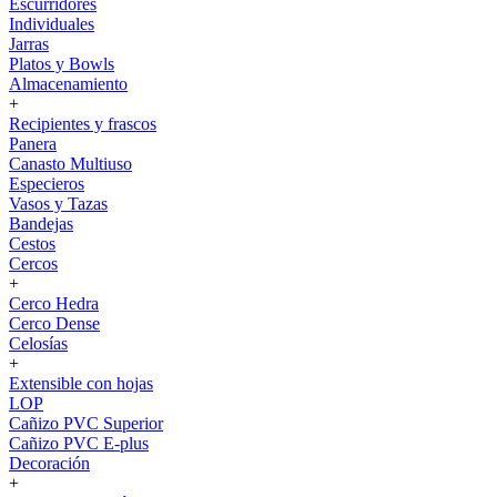
Escurridores
Individuales
Jarras
Platos y Bowls
Almacenamiento
+
Recipientes y frascos
Panera
Canasto Multiuso
Especieros
Vasos y Tazas
Bandejas
Cestos
Cercos
+
Cerco Hedra
Cerco Dense
Celosías
+
Extensible con hojas
LOP
Cañizo PVC Superior
Cañizo PVC E-plus
Decoración
+