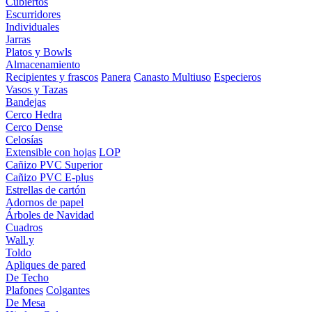
Cubiertos
Escurridores
Individuales
Jarras
Platos y Bowls
Almacenamiento
Recipientes y frascos
Panera
Canasto Multiuso
Especieros
Vasos y Tazas
Bandejas
Cerco Hedra
Cerco Dense
Celosías
Extensible con hojas
LOP
Cañizo PVC Superior
Cañizo PVC E-plus
Estrellas de cartón
Adornos de papel
Árboles de Navidad
Cuadros
Wall.y
Toldo
Apliques de pared
De Techo
Plafones
Colgantes
De Mesa