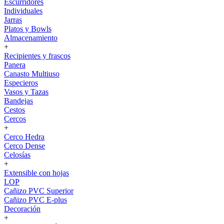
Escurridores
Individuales
Jarras
Platos y Bowls
Almacenamiento
+
Recipientes y frascos
Panera
Canasto Multiuso
Especieros
Vasos y Tazas
Bandejas
Cestos
Cercos
+
Cerco Hedra
Cerco Dense
Celosías
+
Extensible con hojas
LOP
Cañizo PVC Superior
Cañizo PVC E-plus
Decoración
+