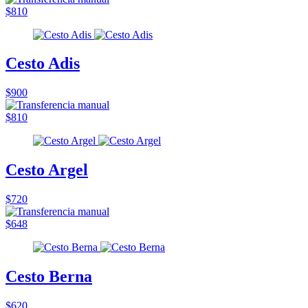
$810
Cesto Adis
$900
$810
Cesto Argel
$720
$648
Cesto Berna
$620