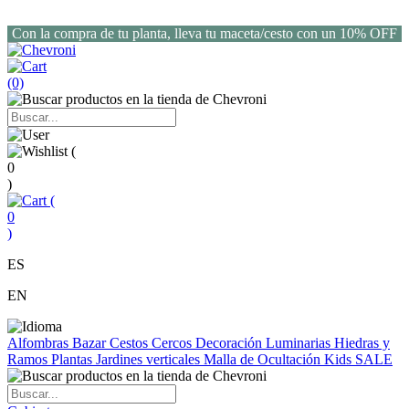
Con la compra de tu planta, lleva tu maceta/cesto con un 10% OFF
(0)
(
0
)
(
0
)
ES
EN
Alfombras
Bazar
Cestos
Cercos
Decoración
Luminarias
Hiedras y
Ramos
Plantas
Jardines verticales
Malla de Ocultación
Kids
SALE