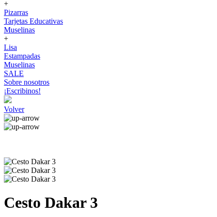
+
Pizarras
Tarjetas Educativas
Muselinas
+
Lisa
Estampadas
Muselinas
SALE
Sobre nosotros
¡Escribinos!
Volver
Cesto Dakar 3