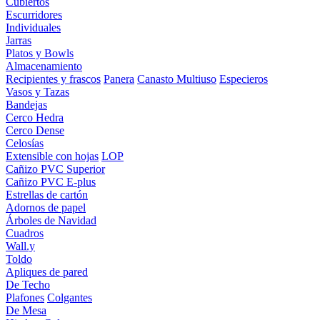
Cubiertos
Escurridores
Individuales
Jarras
Platos y Bowls
Almacenamiento
Recipientes y frascos
Panera
Canasto Multiuso
Especieros
Vasos y Tazas
Bandejas
Cerco Hedra
Cerco Dense
Celosías
Extensible con hojas
LOP
Cañizo PVC Superior
Cañizo PVC E-plus
Estrellas de cartón
Adornos de papel
Árboles de Navidad
Cuadros
Wall.y
Toldo
Apliques de pared
De Techo
Plafones
Colgantes
De Mesa