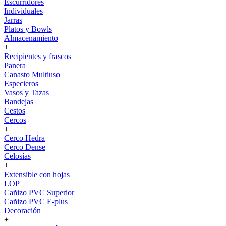
Escurridores
Individuales
Jarras
Platos y Bowls
Almacenamiento
+
Recipientes y frascos
Panera
Canasto Multiuso
Especieros
Vasos y Tazas
Bandejas
Cestos
Cercos
+
Cerco Hedra
Cerco Dense
Celosías
+
Extensible con hojas
LOP
Cañizo PVC Superior
Cañizo PVC E-plus
Decoración
+