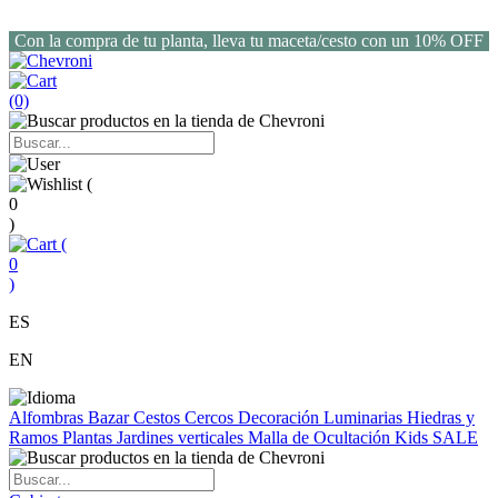
Con la compra de tu planta, lleva tu maceta/cesto con un 10% OFF
(0)
(
0
)
(
0
)
ES
EN
Alfombras
Bazar
Cestos
Cercos
Decoración
Luminarias
Hiedras y
Ramos
Plantas
Jardines verticales
Malla de Ocultación
Kids
SALE