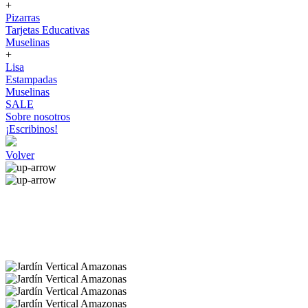
+
Pizarras
Tarjetas Educativas
Muselinas
+
Lisa
Estampadas
Muselinas
SALE
Sobre nosotros
¡Escribinos!
Volver