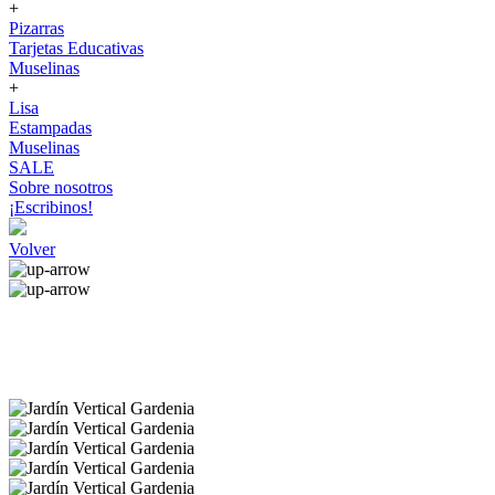
+
Pizarras
Tarjetas Educativas
Muselinas
+
Lisa
Estampadas
Muselinas
SALE
Sobre nosotros
¡Escribinos!
Volver