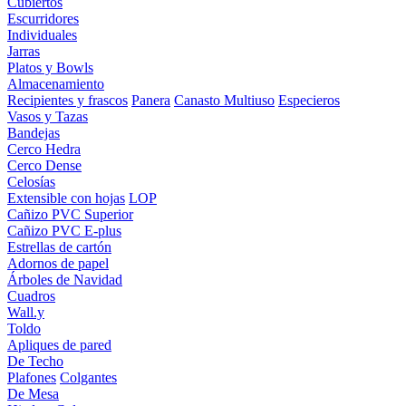
Cubiertos
Escurridores
Individuales
Jarras
Platos y Bowls
Almacenamiento
Recipientes y frascos
Panera
Canasto Multiuso
Especieros
Vasos y Tazas
Bandejas
Cerco Hedra
Cerco Dense
Celosías
Extensible con hojas
LOP
Cañizo PVC Superior
Cañizo PVC E-plus
Estrellas de cartón
Adornos de papel
Árboles de Navidad
Cuadros
Wall.y
Toldo
Apliques de pared
De Techo
Plafones
Colgantes
De Mesa