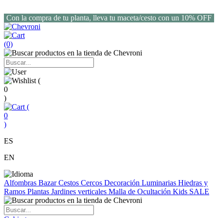
Con la compra de tu planta, lleva tu maceta/cesto con un 10% OFF
(0)
(
0
)
(
0
)
ES
EN
Alfombras
Bazar
Cestos
Cercos
Decoración
Luminarias
Hiedras y
Ramos
Plantas
Jardines verticales
Malla de Ocultación
Kids
SALE