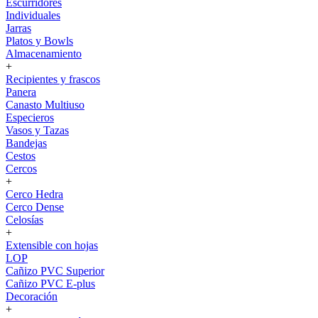
Escurridores
Individuales
Jarras
Platos y Bowls
Almacenamiento
+
Recipientes y frascos
Panera
Canasto Multiuso
Especieros
Vasos y Tazas
Bandejas
Cestos
Cercos
+
Cerco Hedra
Cerco Dense
Celosías
+
Extensible con hojas
LOP
Cañizo PVC Superior
Cañizo PVC E-plus
Decoración
+