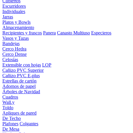
Cubiertos
Escurridores
Individuales
Jarras
Platos y Bowls
Almacenamiento
Recipientes y frascos
Panera
Canasto Multiuso
Especieros
Vasos y Tazas
Bandejas
Cerco Hedra
Cerco Dense
Celosías
Extensible con hojas
LOP
Cañizo PVC Superior
Cañizo PVC E-plus
Estrellas de cartón
Adornos de papel
Árboles de Navidad
Cuadros
Wall.y
Toldo
Apliques de pared
De Techo
Plafones
Colgantes
De Mesa