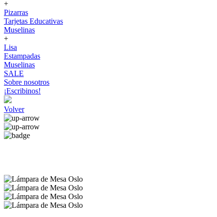
+
Pizarras
Tarjetas Educativas
Muselinas
+
Lisa
Estampadas
Muselinas
SALE
Sobre nosotros
¡Escribinos!
Volver