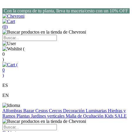
Con la compra de tu planta, lleva tu maceta/cesto con un 10% OFF
(0)
(
0
)
(
0
)
ES
EN
Alfombras
Bazar
Cestos
Cercos
Decoración
Luminarias
Hiedras y
Ramos
Plantas
Jardines verticales
Malla de Ocultación
Kids
SALE