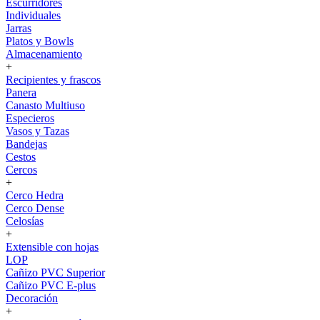
Escurridores
Individuales
Jarras
Platos y Bowls
Almacenamiento
+
Recipientes y frascos
Panera
Canasto Multiuso
Especieros
Vasos y Tazas
Bandejas
Cestos
Cercos
+
Cerco Hedra
Cerco Dense
Celosías
+
Extensible con hojas
LOP
Cañizo PVC Superior
Cañizo PVC E-plus
Decoración
+