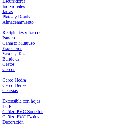
Escurridores
Individuales
Jarras
Platos y Bowls
Almacenamiento
+
Recipientes y frascos
Panera
Canasto Multiuso
Especieros
Vasos y Tazas
Bandejas
Cestos
Cercos
+
Cerco Hedra
Cerco Dense
Celosías
+
Extensible con hojas
LOP
Cañizo PVC Superior
Cañizo PVC E-plus
Decoración
+