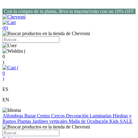
Con la compra de tu planta, lleva tu maceta/cesto con un 10% OFF
(0)
(
0
)
(
0
)
ES
EN
Alfombras
Bazar
Cestos
Cercos
Decoración
Luminarias
Hiedras y
Ramos
Plantas
Jardines verticales
Malla de Ocultación
Kids
SALE