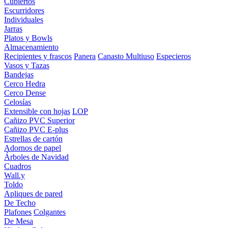
Cubiertos
Escurridores
Individuales
Jarras
Platos y Bowls
Almacenamiento
Recipientes y frascos
Panera
Canasto Multiuso
Especieros
Vasos y Tazas
Bandejas
Cerco Hedra
Cerco Dense
Celosías
Extensible con hojas
LOP
Cañizo PVC Superior
Cañizo PVC E-plus
Estrellas de cartón
Adornos de papel
Árboles de Navidad
Cuadros
Wall.y
Toldo
Apliques de pared
De Techo
Plafones
Colgantes
De Mesa