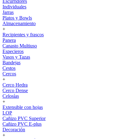
Escurridores
Individuales
Jarras
Platos y Bowls
Almacenamiento
+
Recipientes y frascos
Panera
Canasto Multiuso
Especieros
Vasos y Tazas
Bandejas
Cestos
Cercos
+
Cerco Hedra
Cerco Dense
Celosías
+
Extensible con hojas
LOP
Cañizo PVC Superior
Cañizo PVC E-plus
Decoración
+