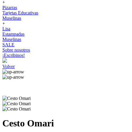
+
Pizarras
Tarjetas Educativas
Muselinas
+
Lisa
Estampadas
Muselinas
SALE
Sobre nosotros
¡Escribinos!
Volver
Cesto Omari