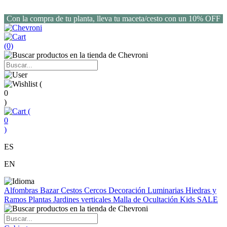
Con la compra de tu planta, lleva tu maceta/cesto con un 10% OFF
(0)
(
0
)
(
0
)
ES
EN
Alfombras
Bazar
Cestos
Cercos
Decoración
Luminarias
Hiedras y
Ramos
Plantas
Jardines verticales
Malla de Ocultación
Kids
SALE