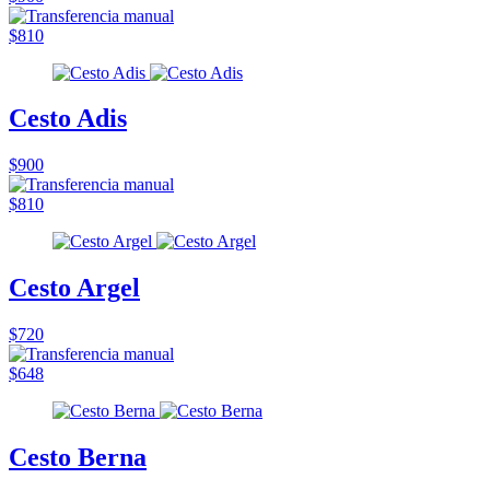
$810
Cesto Adis
$900
$810
Cesto Argel
$720
$648
Cesto Berna