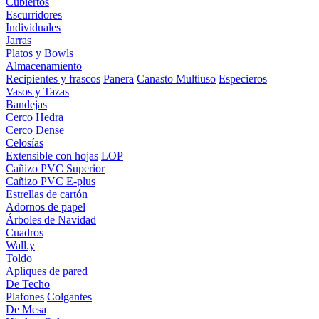
Cubiertos
Escurridores
Individuales
Jarras
Platos y Bowls
Almacenamiento
Recipientes y frascos
Panera
Canasto Multiuso
Especieros
Vasos y Tazas
Bandejas
Cerco Hedra
Cerco Dense
Celosías
Extensible con hojas
LOP
Cañizo PVC Superior
Cañizo PVC E-plus
Estrellas de cartón
Adornos de papel
Árboles de Navidad
Cuadros
Wall.y
Toldo
Apliques de pared
De Techo
Plafones
Colgantes
De Mesa