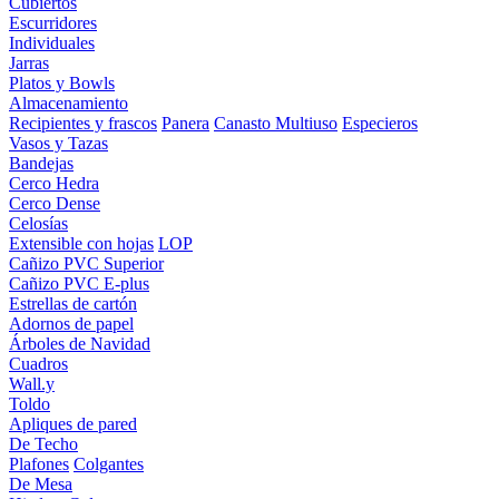
Cubiertos
Escurridores
Individuales
Jarras
Platos y Bowls
Almacenamiento
Recipientes y frascos
Panera
Canasto Multiuso
Especieros
Vasos y Tazas
Bandejas
Cerco Hedra
Cerco Dense
Celosías
Extensible con hojas
LOP
Cañizo PVC Superior
Cañizo PVC E-plus
Estrellas de cartón
Adornos de papel
Árboles de Navidad
Cuadros
Wall.y
Toldo
Apliques de pared
De Techo
Plafones
Colgantes
De Mesa