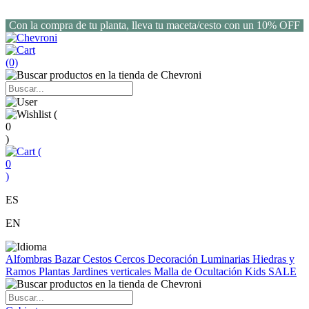
Con la compra de tu planta, lleva tu maceta/cesto con un 10% OFF
(0)
(
0
)
(
0
)
ES
EN
Alfombras
Bazar
Cestos
Cercos
Decoración
Luminarias
Hiedras y
Ramos
Plantas
Jardines verticales
Malla de Ocultación
Kids
SALE