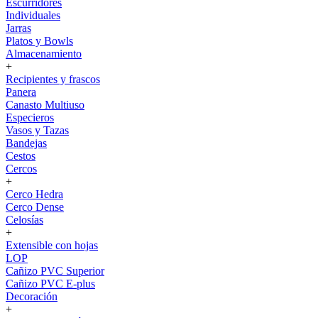
Escurridores
Individuales
Jarras
Platos y Bowls
Almacenamiento
+
Recipientes y frascos
Panera
Canasto Multiuso
Especieros
Vasos y Tazas
Bandejas
Cestos
Cercos
+
Cerco Hedra
Cerco Dense
Celosías
+
Extensible con hojas
LOP
Cañizo PVC Superior
Cañizo PVC E-plus
Decoración
+